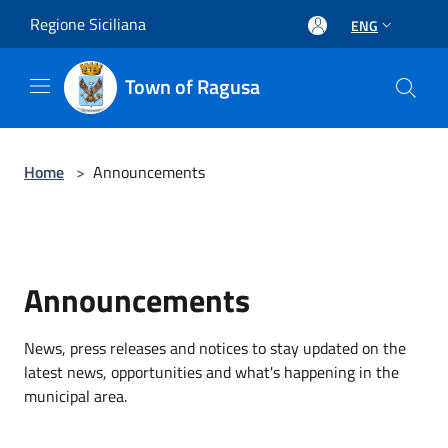
Salta al contenuto principale
Regione Siciliana
ENG
Town of Ragusa
Home
>
Announcements
Announcements
News, press releases and notices to stay updated on the
latest news, opportunities and what's happening in the
municipal area.