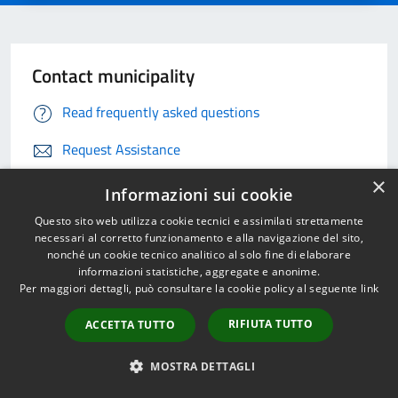
Contact municipality
Read frequently asked questions
Request Assistance
×
Call the municipality 0932676111
Informazioni sui cookie
Book an appointment
Questo sito web utilizza cookie tecnici e assimilati strettamente
necessari al corretto funzionamento e alla navigazione del sito,
nonché un cookie tecnico analitico al solo fine di elaborare
problems in the city
informazioni statistiche, aggregate e anonime.
Per maggiori dettagli, può consultare la cookie policy al seguente
link
Report inefficiency
RIFIUTA TUTTO
ACCETTA TUTTO
MOSTRA DETTAGLI