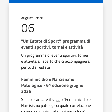
August 2026
Augu
06
0
"Un’Estate di Sport", programma di
"Un’
eventi sportivi, tornei e attività
even
Un programma di eventi sportivi, tornei
Un pr
e attività all’aperto che ci accompagnerà
e att
per tutta l'estate
per t
Femminicidio e Narcisismo
Femm
Patologico - 6^ edizione giugno
Pato
2026
202
Si può scaricare il saggio “Femminicidio e
Si pu
Narcisismo patologico: quale correlazione
Narci
e come prevenire relazioni pericolose”-
e com