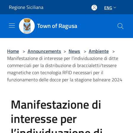
Salta al contenuto principale
Regione Siciliana
ENG
Town of Ragusa
Home
>
Announcements
>
News
>
Ambiente
>
Manifestazione di interesse per l’individuazione di ditte
commerciali per la distribuzione di braccialetti/tessere
magnetiche con tecnologia RFID necessari per il
funzionamento delle docce per la stagione balneare 2024
Manifestazione di
interesse per
l’individuazione di