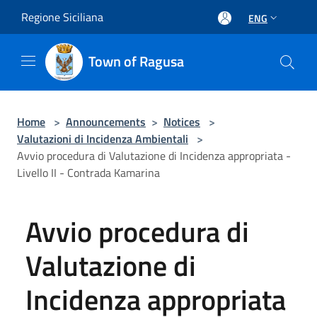
Salta al contenuto principale
Regione Siciliana
ENG
Town of Ragusa
Home
>
Announcements
>
Notices
>
Valutazioni di Incidenza Ambientali
>
Avvio procedura di Valutazione di Incidenza appropriata -
Livello II - Contrada Kamarina
Avvio procedura di
Valutazione di
Incidenza appropriata