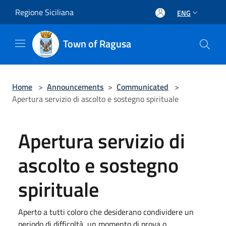
Salta al contenuto principale
Regione Siciliana
ENG
Town of Ragusa
Home
>
Announcements
>
Communicated
>
Apertura servizio di ascolto e sostegno spirituale
Apertura servizio di
ascolto e sostegno
spirituale
Aperto a tutti coloro che desiderano condividere un
periodo di difficoltà, un momento di prova o