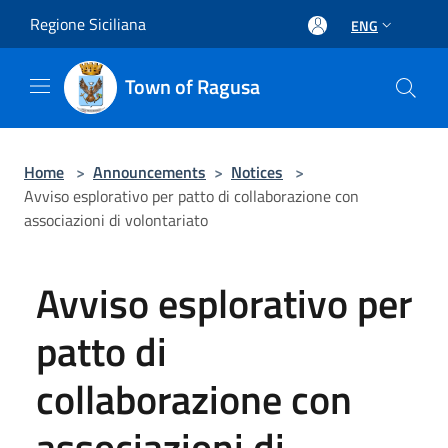
Salta al contenuto principale
Regione Siciliana
ENG
Town of Ragusa
Home
>
Announcements
>
Notices
>
Avviso esplorativo per patto di collaborazione con
associazioni di volontariato
Avviso esplorativo per
patto di
collaborazione con
associazioni di