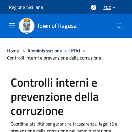
Salta al contenuto principale
Regione Siciliana
ENG
Town of Ragusa
Home
>
Amministrazione
>
Uffici
>
Controlli interni e prevenzione della corruzione
Controlli interni e
prevenzione della
corruzione
Coordina attività per garantire trasparenza, legalità e
prevenzione della corruzione nell’amministrazione