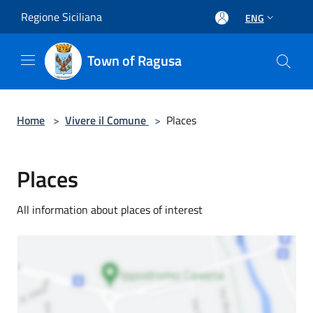
Salta al contenuto principale
Regione Siciliana
ENG
Town of Ragusa
Home
>
Vivere il Comune
>
Places
Places
All information about places of interest