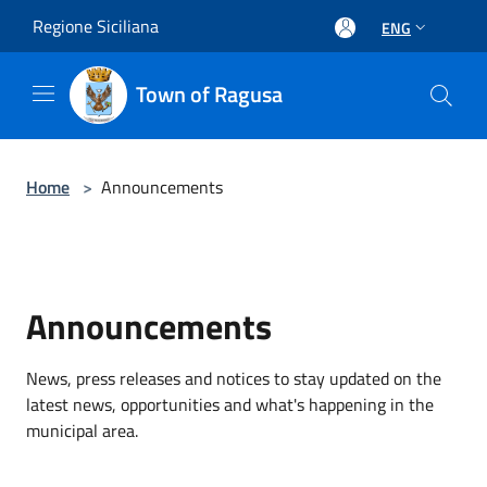
Salta al contenuto principale
Regione Siciliana
ENG
Town of Ragusa
Home
>
Announcements
Announcements
News, press releases and notices to stay updated on the
latest news, opportunities and what's happening in the
municipal area.