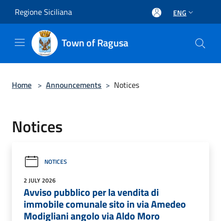
Salta al contenuto principale
Regione Siciliana
ENG
Town of Ragusa
Home
>
Announcements
>
Notices
Notices
NOTICES
2 JULY 2026
Avviso pubblico per la vendita di
immobile comunale sito in via Amedeo
Modigliani angolo via Aldo Moro