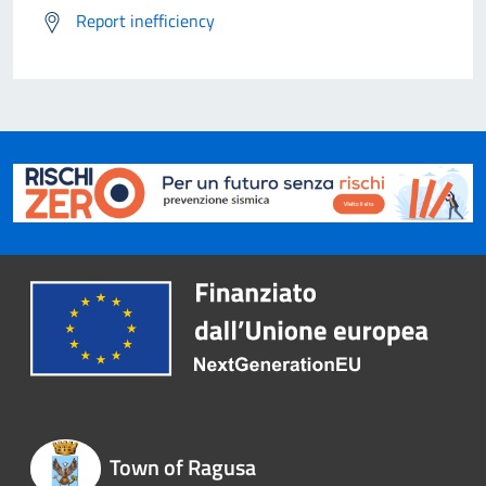
Report inefficiency
Town of Ragusa