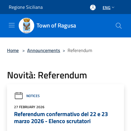
Salta al contenuto principale
Regione Siciliana
ENG
Town of Ragusa
Home
>
Announcements
>
Referendum
Novità: Referendum
NOTICES
27 FEBRUARY 2026
Referendum confermativo del 22 e 23
marzo 2026 - Elenco scrutatori