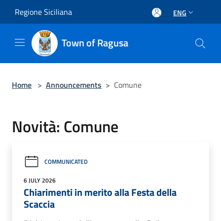
Salta al contenuto principale
Regione Siciliana
ENG
Town of Ragusa
Home
>
Announcements
>
Comune
Novità: Comune
COMMUNICATED
6 JULY 2026
Chiarimenti in merito alla Festa della
Scaccia