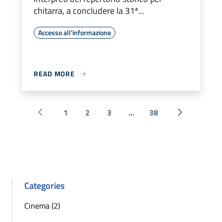
chitarra, a concludere la 31ª...
Accesso all'informazione
READ MORE
1
2
3
...
38
Pagina precedente
Next »
Categories
Cinema (2)