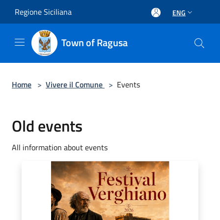
Salta al contenuto principale
Regione Siciliana
ENG
Town of Ragusa
Home
>
Vivere il Comune
>
Events
Old events
All information about events