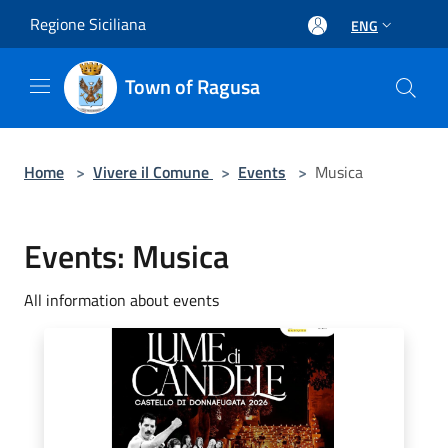
Salta al contenuto principale
Regione Siciliana
ENG
Town of Ragusa
Home
>
Vivere il Comune
>
Events
>
Musica
Events: Musica
All information about events