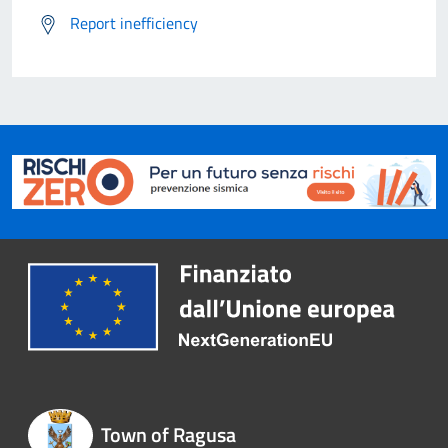
Report inefficiency
Town of Ragusa