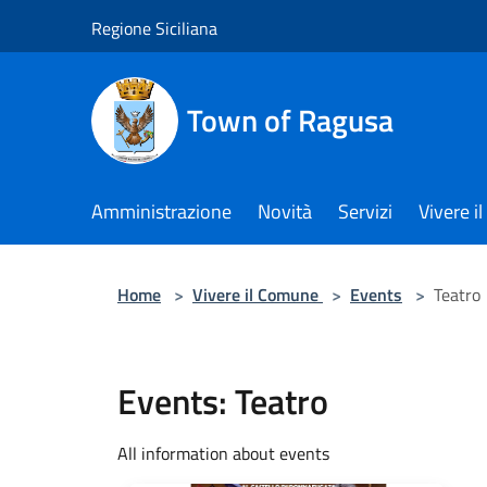
Salta al contenuto principale
Regione Siciliana
Town of Ragusa
Amministrazione
Novità
Servizi
Vivere 
Home
>
Vivere il Comune
>
Events
>
Teatro
Events: Teatro
All information about events