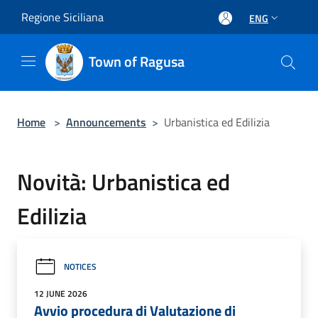
Salta al contenuto principale
Regione Siciliana
ENG
Town of Ragusa
Home
>
Announcements
>
Urbanistica ed Edilizia
Novità: Urbanistica ed
Edilizia
NOTICES
12 JUNE 2026
Avvio procedura di Valutazione di